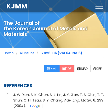
KJMM
togg
navig
The Journal of
the Korean Journal of Metals and
Materials
Home
All Issues
2026-06
(Vol.64, No.6)
XML
PDF
INFO
REF
REFERENCES
1
.
J. W. Yeh, S. K. Chen, S. J. Lin, J. Y. Gan, T. S. Chin, T. T.
Shun, C. H. Tsau, S. Y. Chang,
Adv. Eng. Mater.
6
, 299
(2004).