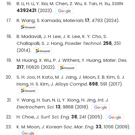
16
.
B. Li, H. Li, Y. Xia, M. Chen, Z. Wu, X. Tan, H. Xu,
SSRN
4392421
(2023).
17
.
R. Wang, S. Kamada,
Materials
17
, 4793 (2024).
18
.
B. Madavali, J. H. Lee, J. K. Lee, K. Y. Cho, S.
Challapalli, S. J. Hong,
Powder Technol.
256
, 251
(2014).
19
.
M. Huang, X. Wu, P. J. Withers, Y. Huang,
Mater. Des.
217
, 110620 (2022).
20
.
S. H. Joo, H. Kato, M. J. Jang, J. Moon, E. B. Kim, S. J.
Hong, H. S. Kim,
J. Alloys Compd.
698
, 591 (2017).
21
.
Y. Wang, H. Sun, N. Li, Y. Xiong, H. Jing,
Int. J.
Electrochem. Sci.
13
, 9868 (2018).
22
.
H. Choe,
J. Surf. Sci. Eng.
38
, 241 (2005).
23
.
K. M. Moon,
J. Korean Soc. Mar. Eng.
33
, 1056 (2009).