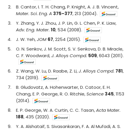
2
.
B. Cantor, I. T. H. Chang, P. Knight, A. J. B. Vincent,
Mater. Sci. Eng. A
375–377
, 213 (2004).
3
.
Y. Zhang, Y. J. Zhou, J. P. Lin, G. L. Chen, P. K. Liaw,
Adv. Eng. Mater.
10
, 534 (2008).
4
.
J. W. Yeh,
JOM
67
, 2254 (2015).
5
.
O. N. Senkov, J. M. Scott, S. V. Senkova, D. B. Miracle,
C. F. Woodward,
J. Alloys Compd.
509
, 6043 (2011).
6
.
Z. Wang, W. Lu, D. Raabe, Z. Li,
J. Alloys Compd.
781
,
734 (2019).
7
.
B. Gludovatz, A. Hohenwarter, D. Catoor, E. H.
Chang, E. P. George, R. O. Ritchie,
Science
345
, 1153
(2014).
8
.
E. P. George, W. A. Curtin, C. C. Tasan,
Acta Mater.
188
, 435 (2020).
9
.
Y. A. Alshataif, S. Sivasankaran, F. A. Al Mufadi, A. S.