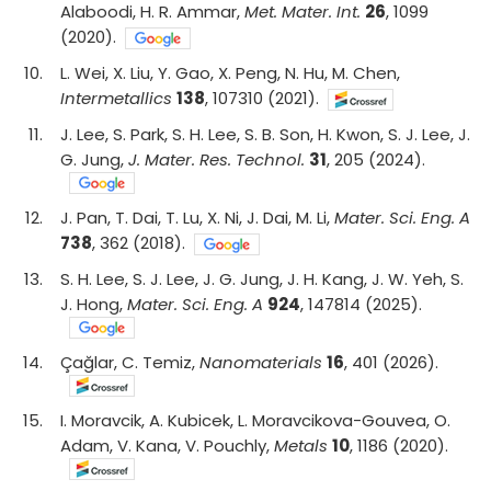
Alaboodi, H. R. Ammar,
Met. Mater. Int.
26
, 1099
(2020).
10
.
L. Wei, X. Liu, Y. Gao, X. Peng, N. Hu, M. Chen,
Intermetallics
138
, 107310 (2021).
11
.
J. Lee, S. Park, S. H. Lee, S. B. Son, H. Kwon, S. J. Lee, J.
G. Jung,
J. Mater. Res. Technol.
31
, 205 (2024).
12
.
J. Pan, T. Dai, T. Lu, X. Ni, J. Dai, M. Li,
Mater. Sci. Eng. A
738
, 362 (2018).
13
.
S. H. Lee, S. J. Lee, J. G. Jung, J. H. Kang, J. W. Yeh, S.
J. Hong,
Mater. Sci. Eng. A
924
, 147814 (2025).
14
.
Çağlar, C. Temiz,
Nanomaterials
16
, 401 (2026).
15
.
I. Moravcik, A. Kubicek, L. Moravcikova-Gouvea, O.
Adam, V. Kana, V. Pouchly,
Metals
10
, 1186 (2020).