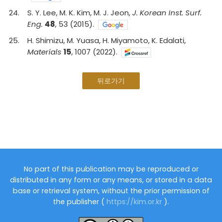
24
.
S. Y. Lee, M. K. Kim, M. J. Jeon,
J. Korean Inst. Surf.
Eng.
48
, 53 (2015).
25
.
H. Shimizu, M. Yuasa, H. Miyamoto, K. Edalati,
Materials
15
, 1007 (2022).
뒤로가기
No part of this publication may be reproduced or
distributed in any form or any means, or stored in a data
base or retrieval system, without the prior permission of
the publisher (
https://kim.or.kr
).